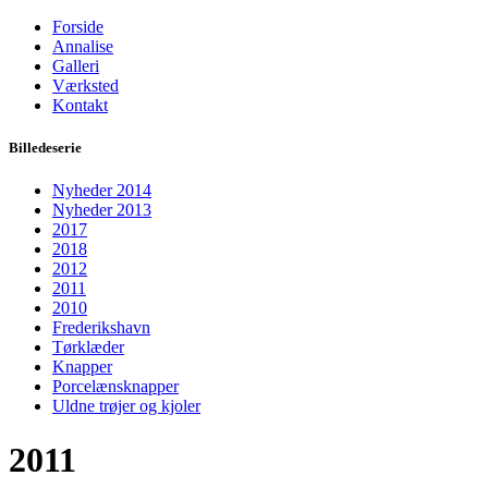
Forside
Annalise
Galleri
Værksted
Kontakt
Billedeserie
Nyheder 2014
Nyheder 2013
2017
2018
2012
2011
2010
Frederikshavn
Tørklæder
Knapper
Porcelænsknapper
Uldne trøjer og kjoler
2011