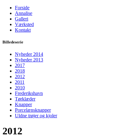
Forside
Annalise
Galleri
Værksted
Kontakt
Billedeserie
Nyheder 2014
Nyheder 2013
2017
2018
2012
2011
2010
Frederikshavn
Tørklæder
Knapper
Porcelænsknapper
Uldne trøjer og kjoler
2012